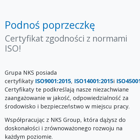
Podnoś poprzeczkę
Certyfikat zgodności z normami
ISO!
Grupa NKS posiada
certyfikaty
ISO9001:2015
,
ISO14001:2015
i
ISO4500
Certyfikaty te podkreślają nasze niezachwiane
zaangażowanie w jakość, odpowiedzialność za
środowisko i bezpieczeństwo w miejscu pracy.
Współpracując z NKS Group, która dążysz do
doskonałości i zrównoważonego rozwoju na
każdym poziomie.