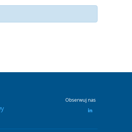
Obserwuj nas
wy