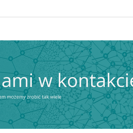
y
O nas
nami w kontakci
zem możemy zrobić tak wiele